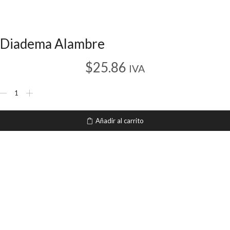
Diadema Alambre
$
25.86
IVA
Diadema
Alambre
cantidad
Añadir al carrito