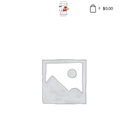
$
0.00
0