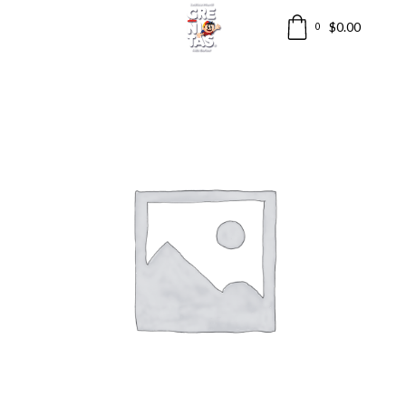
$
0.00
0