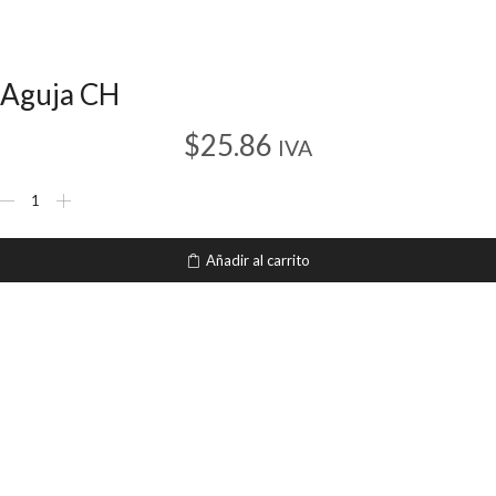
Aguja CH
$
25.86
IVA
Aguja
CH
cantidad
Añadir al carrito